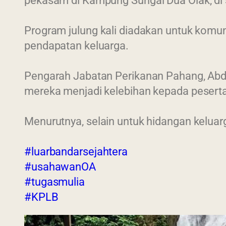
pekasam di Kampung Sungai Dua Olak, di 
Program julung kali diadakan untuk komu
pendapatan keluarga.
Pengarah Jabatan Perikanan Pahang, Abdu
mereka menjadi kelebihan kepada pesert
Menurutnya, selain untuk hidangan kelu
#luarbandarsejahtera
#usahawanOA
#tugasmulia
#KPLB