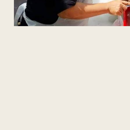
Last 
2022 © Jabatan Kemajuan Orang
Asli (JAKOA)
Dasar Privasi
|
Dasar Keselamatan