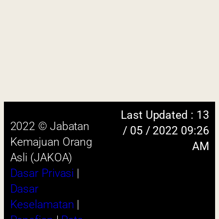
Penafian
|
Peta
Laman
 menggunakan browser versi terkini dengan
skrin beresolusi 1280 x 1024 piksel