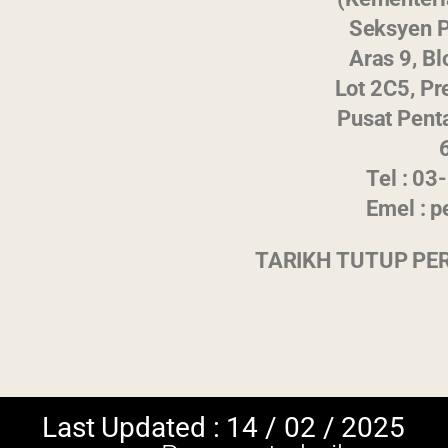
Paparan terbaik menggunakan browser vers
11:39 AM
Seksyen 
skrin beresolusi 1
Aras 9, B
Lot 2C5, Pr
Pusat Pent
Tel : 0
Emel : 
TARIKH TUTUP PE