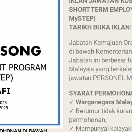
IKLAN JAWATAN KO
SHORT TERM EMPLO
MySTEP)
TARIKH BUKA IKLAN:
Jabatan Kemajuan Ora
di bawah Kementeria
Jabatan ini berbesar 
Malaysia yang berkel
jawatan PERSONEL M
SYARAT PERMOHON
✓
Warganegara Mala
✓ Berumur tidak kurang
permohonan;
✓ Mempunyai kelayak
MOHONAN DI BAWAH