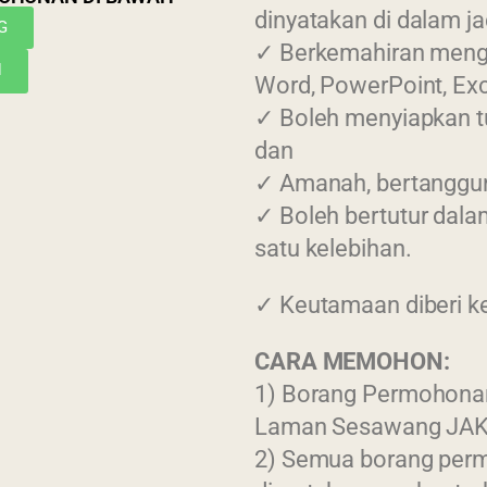
dinyatakan di dalam ja
G
✓ Berkemahiran mengg
N
Word, PowerPoint, Exc
✓ Boleh menyiapkan t
dan
✓ Amanah, bertanggun
✓ Boleh bertutur dala
satu kelebihan.
✓ Keutamaan diberi ke
CARA MEMOHON:
1) Borang Permohonan
Laman Sesawang JAK
2) Semua borang perm