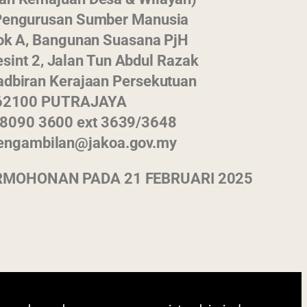
i terkini dengan
Pengurusan Sumber Manusia
280 x 1024 piksel
lok A, Bangunan Suasana PjH
esint 2, Jalan Tun Abdul Razak
adbiran Kerajaan Persekutuan
62100 PUTRAJAYA
3-8090 3600 ext 3639/3648
pengambilan@jakoa.gov.my
RMOHONAN PADA 21 FEBRUARI 2025