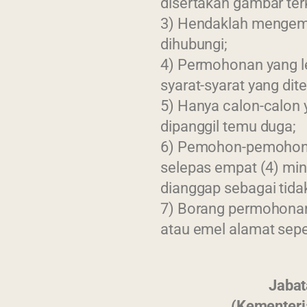
disertakan gambar ter
3) Hendaklah mengemu
dihubungi;
4) Permohonan yang l
syarat-syarat yang dit
5) Hanya calon-calon 
dipanggil temu duga;
6) Pemohon-pemohon 
selepas empat (4) ming
dianggap sebagai tidak
7) Borang permohonan 
atau emel alamat seper
Jabat
Updated : 14 / 02 / 2025
(Kementeri