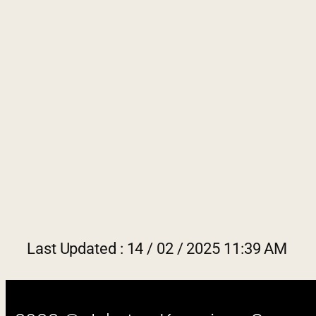
2022 © Jabatan Kemajuan Orang
Asli (JAKOA)
Dasar Privasi
|
Dasar Keselamatan
|
Penafian
|
Peta Laman
Last Updated : 14 / 02 / 2025 11:39 AM