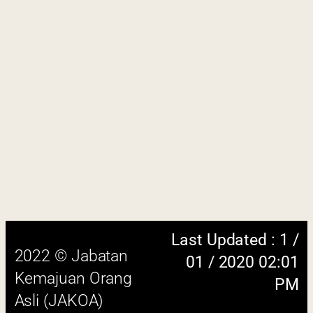
Last Updated : 1 /
2022 © Jabatan
01 / 2020 02:01
Kemajuan Orang
PM
Asli (JAKOA)
Dasar Privasi
|
Dasar
Keselamatan
|
Penafian
|
Peta
Laman
 menggunakan browser versi terkini dengan
skrin beresolusi 1280 x 1024 piksel