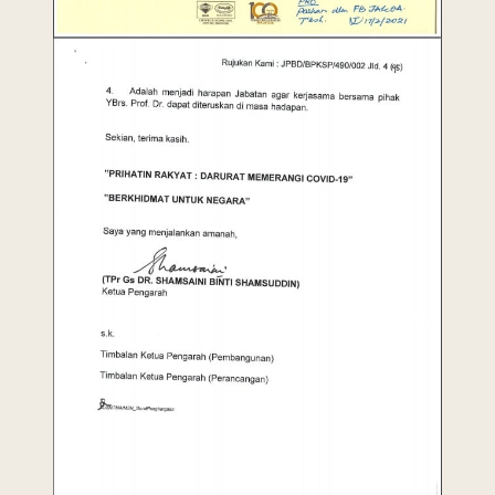
Last Updated : 18
2022 © Jabatan
/ 03 / 2021 12:00
Kemajuan Orang
AM
Asli (JAKOA)
Dasar Privasi
|
Dasar
Keselamatan
|
Penafian
|
Peta
Laman