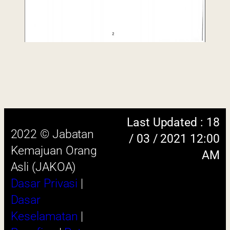
 menggunakan browser versi terkini dengan
skrin beresolusi 1280 x 1024 piksel