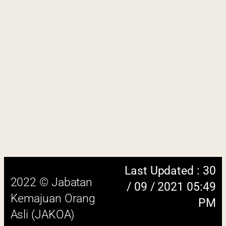
Last Updated : 30
2022 © Jabatan
/ 09 / 2021 05:49
Kemajuan Orang
PM
Asli (JAKOA)
Dasar Privasi
|
Dasar
Keselamatan
|
Penafian
|
Peta
Laman
 menggunakan browser versi terkini dengan
skrin beresolusi 1280 x 1024 piksel