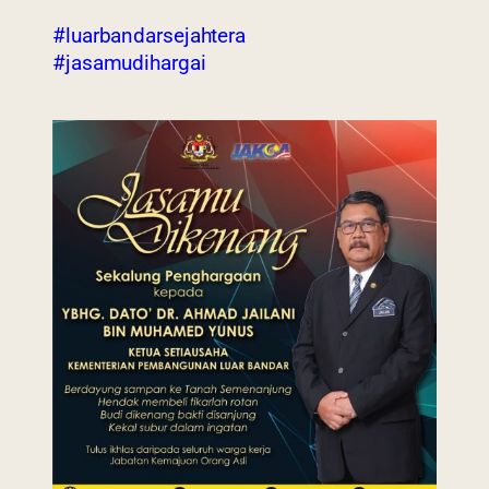
#luarbandarsejahtera
#jasamudihargai