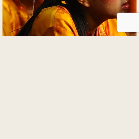
Dasar Privasi
Dasar Keselamatan
Penafian
Peta Laman
Aras 10, Blok A,
Bangunan Suasana PjH Lot 2C5,
Presint 2, Jalan Tun Abdul Razak Pusat Pentadbiran Kerajaan
Persekutuan 62100 WP PUTRAJAYA
TEL : 03-8090 3600