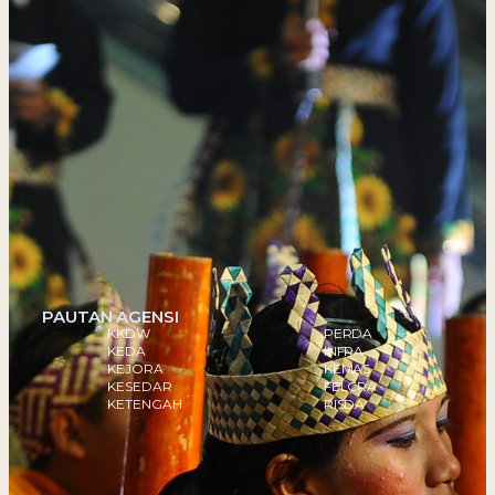
PAUTAN AGENSI
KKDW
PERDA
KEDA
INFRA
KEJORA
KEMAS
KESEDAR
FELCRA
KETENGAH
RISDA