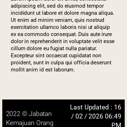
adipiscing elit, sed do eiusmod tempor
incididunt ut labore et dolore magna aliqua.
Ut enim ad minim veniam, quis nostrud
exercitation ullamco laboris nisi ut aliquip
ex ea commodo consequat. Duis aute irure
dolor in reprehenderit in voluptate velit esse
cillum dolore eu fugiat nulla pariatur.
Excepteur sint occaecat cupidatat non
Last Updated : 16
proident, sunt in culpa qui officia deserunt
2022 © Jabatan
/ 02 / 2026 06:49
mollit anim id est laborum.
Kemajuan Orang
PM
Asli (JAKOA)
Dasar Privasi
|
Dasar
Keselamatan
|
Penafian
|
Peta
Laman