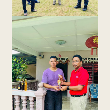
Last Updated : 15
2022 © Jabatan
/ 10 / 2020 12:00
Kemajuan Orang
AM
Asli (JAKOA)
Dasar Privasi
|
Dasar
Keselamatan
|