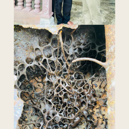
Penafian
|
Peta
Laman
 menggunakan browser versi terkini dengan
skrin beresolusi 1280 x 1024 piksel