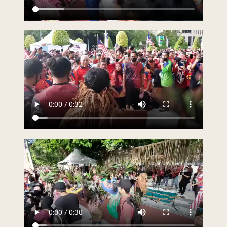
Last Updated : 1 /
2022 © Jabatan
09 / 2022 03:16
Kemajuan Orang
PM
Asli (JAKOA)
Dasar Privasi
|
Dasar
Keselamatan
|
Penafian
|
Peta
Laman
 menggunakan browser versi terkini dengan
skrin beresolusi 1280 x 1024 piksel