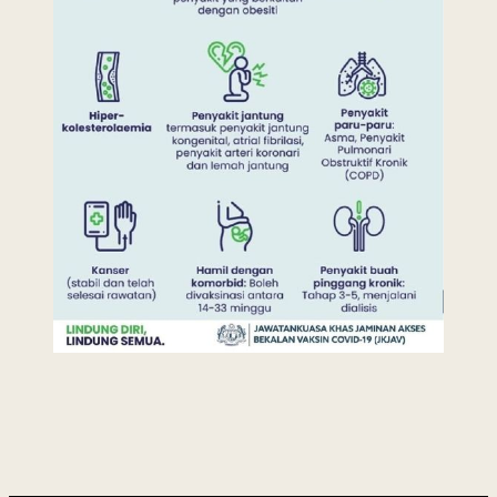
Last Updated : 8 /
2022 © Jabatan
05 / 2021 09:47
Kemajuan Orang
PM
Asli (JAKOA)
Dasar Privasi
|
Dasar
Keselamatan
|
Penafian
|
Peta
Laman
 menggunakan browser versi terkini dengan
skrin beresolusi 1280 x 1024 piksel