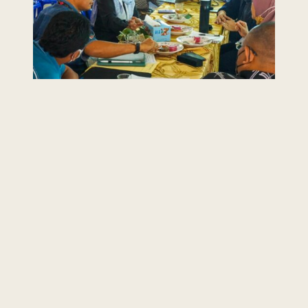
Last Updated : 1 /
2022 © Jabatan
04 / 2022 12:00
Kemajuan Orang
AM
Asli (JAKOA)
Dasar Privasi
|
Dasar
Keselamatan
|
Penafian
|
Peta
Laman
 menggunakan browser versi terkini dengan
skrin beresolusi 1280 x 1024 piksel