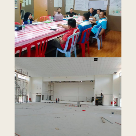
10 / 2020 12:00
Kemajuan Orang
AM
Asli (JAKOA)
Dasar Privasi
|
Dasar
Keselamatan
|
Penafian
|
Peta
Laman
 menggunakan browser versi terkini dengan
skrin beresolusi 1280 x 1024 piksel