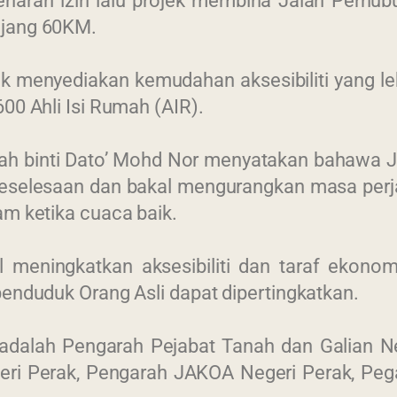
enaran izin lalu projek membina Jalan Perh
njang 60KM.
tuk menyediakan kemudahan aksesibiliti yang l
00 Ahli Isi Rumah (AIR).
h binti Dato’ Mohd Nor menyatakan bahawa J
 keselesaan dan bakal mengurangkan masa per
am ketika cuaca baik.
al meningkatkan aksesibiliti dan taraf ekono
penduduk Orang Asli dapat dipertingkatkan.
i adalah Pengarah Pejabat Tanah dan Galian 
eri Perak, Pengarah JAKOA Negeri Perak, Pe