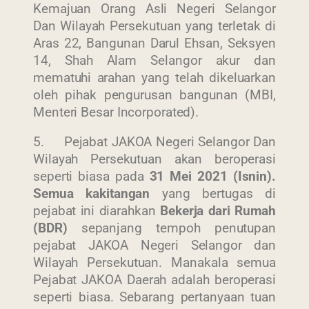
Kemajuan Orang Asli Negeri Selangor
Dan Wilayah Persekutuan yang terletak di
Aras 22, Bangunan Darul Ehsan, Seksyen
14, Shah Alam Selangor akur dan
mematuhi arahan yang telah dikeluarkan
oleh pihak pengurusan bangunan (MBI,
Menteri Besar Incorporated).
5. Pejabat JAKOA Negeri Selangor Dan
Wilayah Persekutuan akan beroperasi
seperti biasa pada
31 Mei 2021 (Isnin).
Last Updated : 21
Semua kakitangan
yang bertugas di
2022 © Jabatan
/ 05 / 2021 03:32
pejabat ini diarahkan
Bekerja dari Rumah
Kemajuan Orang
AM
(BDR)
sepanjang tempoh penutupan
Asli (JAKOA)
pejabat JAKOA Negeri Selangor dan
Dasar Privasi
|
Wilayah Persekutuan. Manakala semua
Dasar
Pejabat JAKOA Daerah adalah beroperasi
Keselamatan
|
seperti biasa. Sebarang pertanyaan tuan
Penafian
|
Peta