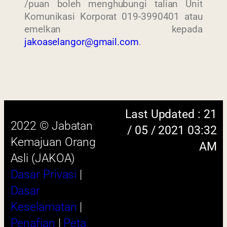
/puan boleh menghubungi talian Unit
Laman
Komunikasi Korporat 019-3990401 atau
emelkan kepada
jakoaselangor@gmail.com
.
 menggunakan browser versi terkini dengan
skrin beresolusi 1280 x 1024 piksel