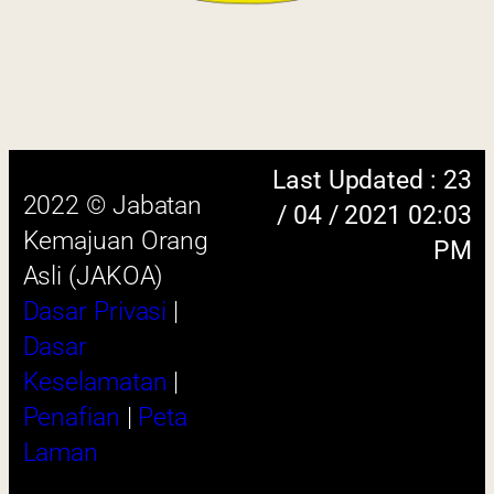
Keselamatan
|
Penafian
|
Peta
Laman
 menggunakan browser versi terkini dengan
skrin beresolusi 1280 x 1024 piksel