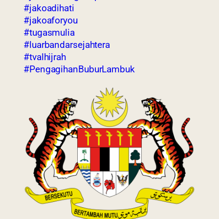
#jakoadihati
#jakoaforyou
#tugasmulia
#luarbandarsejahtera
#tvalhijrah
#PengagihanBuburLambuk
Last Updated : 23
2022 © Jabatan
/ 04 / 2021 02:03
Kemajuan Orang
PM
Asli (JAKOA)
Dasar Privasi
|
Dasar