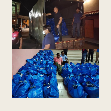
Last Updated : 4 /
2022 © Jabatan
02 / 2021 12:00
Kemajuan Orang
AM
Asli (JAKOA)
Dasar Privasi
|
Dasar
Keselamatan
|
Penafian
|
Peta
Laman
 menggunakan browser versi terkini dengan