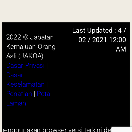
skrin beresolusi 1280 x 1024 piksel