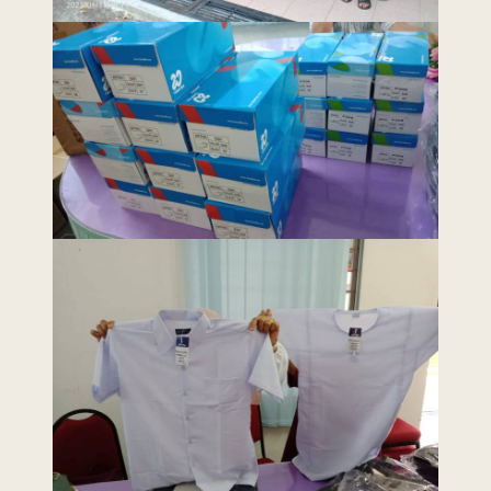
Last Updated : 15
2022 © Jabatan
/ 02 / 2021 12:00
Kemajuan Orang
AM
Asli (JAKOA)
Dasar Privasi
|
Dasar
Keselamatan
|
Penafian
|
Peta
Laman