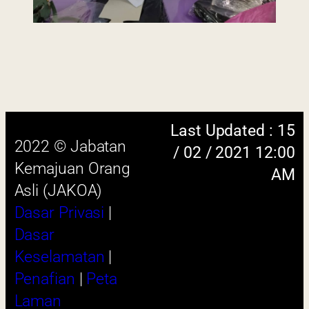
 menggunakan browser versi terkini dengan
skrin beresolusi 1280 x 1024 piksel