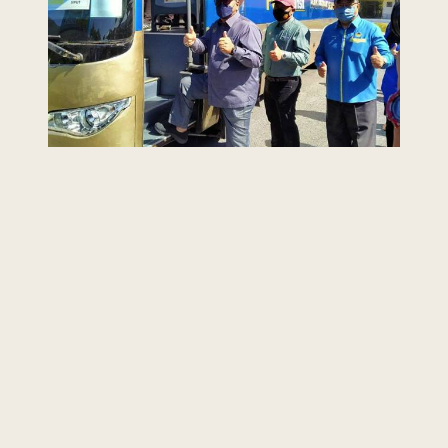
Last Updated : 17
2022 © Jabatan
/ 02 / 2022 12:02
Kemajuan Orang
AM
Asli (JAKOA)