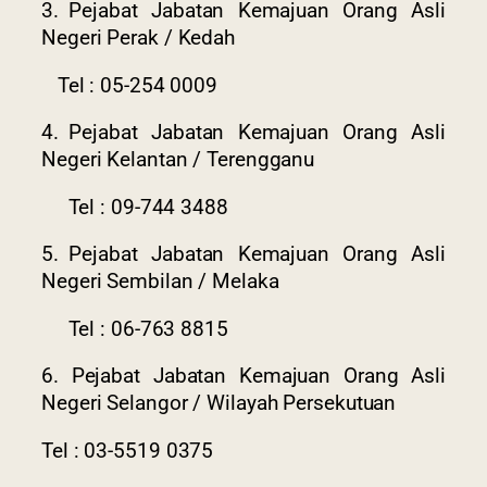
3.
Pejabat Jabatan Kemajuan Orang Asli
Negeri Perak / Kedah
Tel : 05-254 0009
4.
Pejabat Jabatan Kemajuan Orang Asli
Negeri Kelantan / Terengganu
Tel : 09-744 3488
Last Updated : 3 /
2022 © Jabatan
5.
Pejabat Jabatan Kemajuan Orang Asli
03 / 2026 05:58
Kemajuan Orang
Negeri Sembilan / Melaka
PM
Asli (JAKOA)
Tel : 06-763 8815
Dasar Privasi
|
Dasar
6. Pejabat Jabatan Kemajuan Orang Asli
Keselamatan
|
Negeri Selangor / Wilayah Persekutuan
Penafian
|
Peta
Laman
Tel : 03-5519 0375