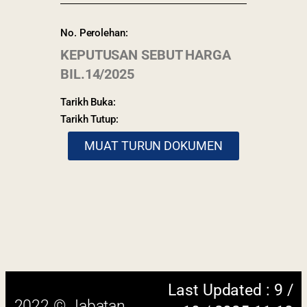
No. Perolehan:
KEPUTUSAN SEBUT HARGA
BIL.14/2025
Tarikh Buka:
Tarikh Tutup:
MUAT TURUN DOKUMEN
Last Updated : 9 /
2022 © Jabatan
10 / 2025 11:18
Kemajuan Orang
AM
Asli (JAKOA)
Dasar Privasi
|
Dasar
Keselamatan
|
Penafian
|
Peta
Laman