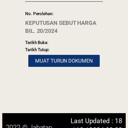
No. Perolehan:
KEPUTUSAN SEBUT HARGA
BIL. 20/2024
Tarikh Buka:
Tarikh Tutup:
MUAT TURUN DOKUMEN
Last Updated : 18
2022 © Jabatan
/ 10 / 2024 03:33
Kemajuan Orang
PM
Asli (JAKOA)
Dasar Privasi
|
Dasar
Keselamatan
|
Penafian
|
Peta
Laman