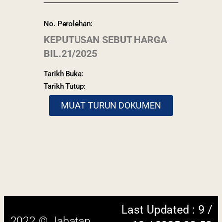
No. Perolehan:
KEPUTUSAN SEBUT HARGA
BIL.21/2025
Tarikh Buka:
Tarikh Tutup:
MUAT TURUN DOKUMEN
Last Updated : 9 /
2022 © Jabatan
12 / 2025 03:53
Kemajuan Orang
PM
Asli (JAKOA)
Dasar Privasi
|
Dasar
Keselamatan
|
Penafian
|
Peta
Laman