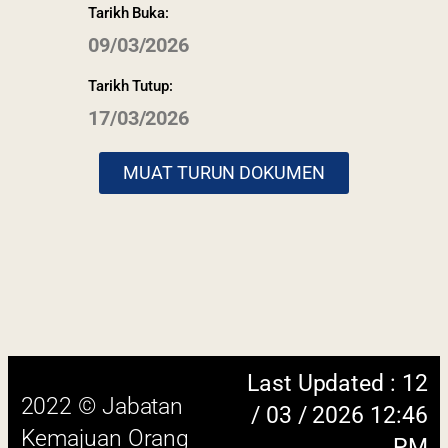
Tarikh Buka:
09/03/2026
Tarikh Tutup:
17/03/2026
Last Updated : 12
2022 © Jabatan
/ 03 / 2026 12:46
Kemajuan Orang
MUAT TURUN DOKUMEN
PM
Asli (JAKOA)
Dasar Privasi
|
Dasar
Keselamatan
|
Penafian
|
Peta
Laman
 menggunakan browser versi terkini dengan
skrin beresolusi 1280 x 1024 piksel