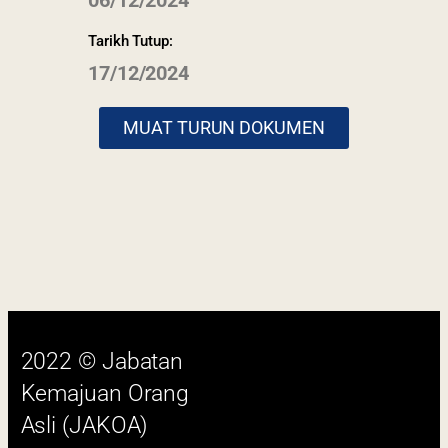
06/12/2024
Tarikh Tutup:
17/12/2024
2022 © Jabatan
MUAT TURUN DOKUMEN
Kemajuan Orang
Asli (JAKOA)
Dasar Privasi
|
Dasar
Keselamatan
|
Penafian
|
Peta
Laman
 menggunakan browser versi terkini dengan
skrin beresolusi 1280 x 1024 piksel