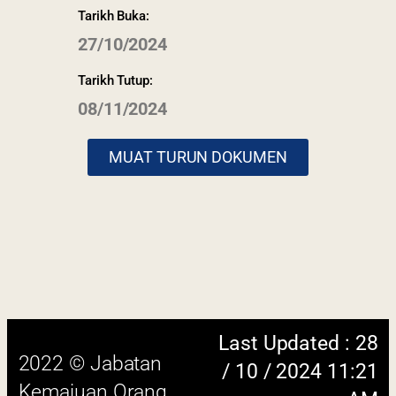
Tarikh Buka:
27/10/2024
Tarikh Tutup:
08/11/2024
Last Updated : 28
2022 © Jabatan
/ 10 / 2024 11:21
Kemajuan Orang
MUAT TURUN DOKUMEN
AM
Asli (JAKOA)
Dasar Privasi
|
Dasar
Keselamatan
|
Penafian
|
Peta
Laman
 menggunakan browser versi terkini dengan
skrin beresolusi 1280 x 1024 piksel