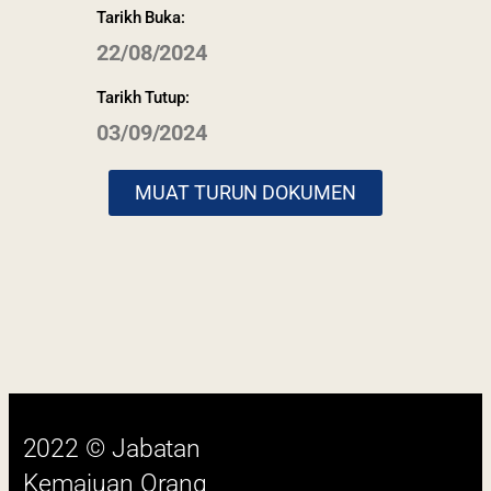
Tarikh Buka:
22/08/2024
Tarikh Tutup:
03/09/2024
2022 © Jabatan
Kemajuan Orang
MUAT TURUN DOKUMEN
Asli (JAKOA)
Dasar Privasi
|
Dasar
Keselamatan
|
Penafian
|
Peta
Laman
 menggunakan browser versi terkini dengan
skrin beresolusi 1280 x 1024 piksel