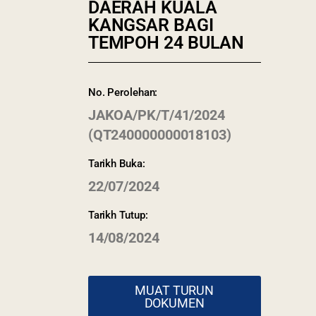
DAERAH KUALA
KANGSAR BAGI
TEMPOH 24 BULAN
No. Perolehan:
JAKOA/PK/T/41/2024
(QT240000000018103)
Tarikh Buka:
22/07/2024
Tarikh Tutup:
Paparan terbaik menggunakan browser vers
14/08/2024
skrin beresolusi 1
MUAT TURUN
DOKUMEN