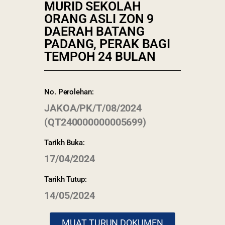
MURID SEKOLAH
ORANG ASLI ZON 9
DAERAH BATANG
PADANG, PERAK BAGI
TEMPOH 24 BULAN
No. Perolehan:
JAKOA/PK/T/08/2024
(QT240000000005699)
Tarikh Buka:
17/04/2024
Last Updated : 4 /
Tarikh Tutup:
2022 © Jabatan
05 / 2024 07:03
Kemajuan Orang
14/05/2024
PM
Asli (JAKOA)
Dasar Privasi
|
MUAT TURUN DOKUMEN