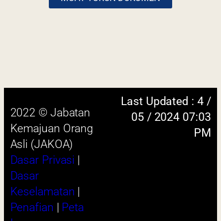
Dasar
Keselamatan
|
Penafian
|
Peta
Laman
 menggunakan browser versi terkini dengan
skrin beresolusi 1280 x 1024 piksel