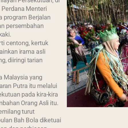
layah Persekutuan, di
 Perdana Menteri
ta program Berjalan
kan persembahan
kaki.
ti centong, kertuk
inkan irama asli
, diiringi tarian
ga Malaysia yang
aran Putra itu melalui
utuan pada kira-kira
bahan Orang Asli itu.
milang turut
ulan Bah Bola diketuai