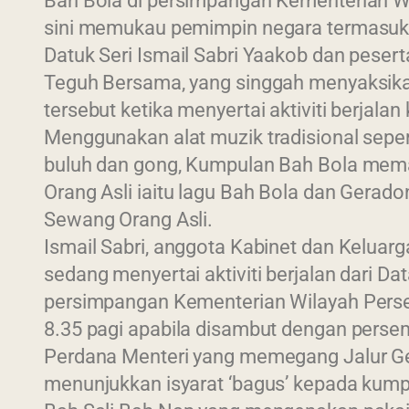
Bah Bola di persimpangan Kementerian Wi
sini memukau pemimpin negara termasuk
Datuk Seri Ismail Sabri Yaakob dan peser
Teguh Bersama, yang singgah menyaksi
tersebut ketika menyertai aktiviti berjalan 
Menggunakan alat muzik tradisional seper
buluh dan gong, Kumpulan Bah Bola mema
Orang Asli iaitu lagu Bah Bola dan Geradong
Sewang Orang Asli.
Ismail Sabri, anggota Kabinet dan Keluar
sedang menyertai aktiviti berjalan dari Dat
persimpangan Kementerian Wilayah Persek
8.35 pagi apabila disambut dengan persem
Perdana Menteri yang memegang Jalur Ge
menunjukkan isyarat ‘bagus’ kepada kump