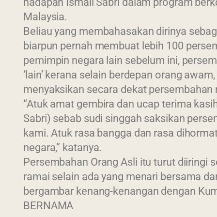
hadapan Ismail Sabri dalam program ber
Malaysia.
Beliau yang membahasakan dirinya sebagai
biarpun pernah membuat lebih 100 perse
pemimpin negara lain sebelum ini, persemb
‘lain’ kerana selain berdepan orang awam,
Last 
menyaksikan secara dekat persembahan 
2022 © Jabatan Kemajuan Orang
“Atuk amat gembira dan ucap terima kasi
Asli (JAKOA)
Sabri) sebab sudi singgah saksikan per
Dasar Privasi
|
Dasar Keselamatan
kami. Atuk rasa bangga dan rasa dihormat
|
Penafian
|
Peta Laman
negara,” katanya.
Persembahan Orang Asli itu turut diiringi 
ramai selain ada yang menari bersama d
bergambar kenang-kenangan dengan Kum
BERNAMA