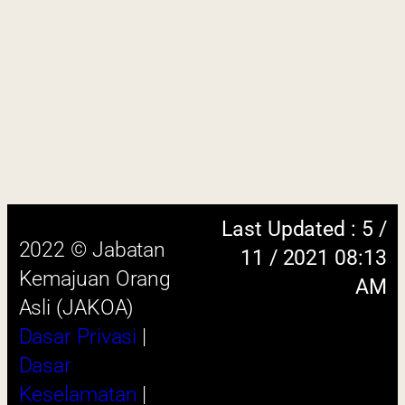
Penafian
|
Peta
Laman
 menggunakan browser versi terkini dengan
skrin beresolusi 1280 x 1024 piksel