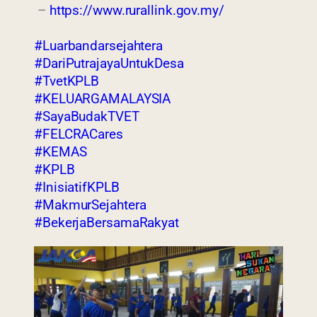
–
https://www.rurallink.gov.my/
#Luarbandarsejahtera
#DariPutrajayaUntukDesa
#TvetKPLB
#KELUARGAMALAYSIA
#SayaBudakTVET
#FELCRACares
#KEMAS
#KPLB
#InisiatifKPLB
#MakmurSejahtera
#BekerjaBersamaRakyat