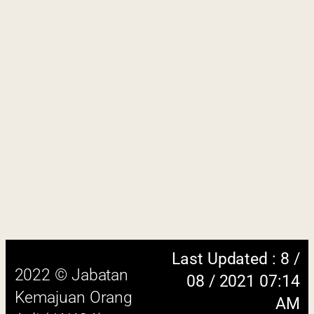
Last Updated : 8 /
2022 © Jabatan
08 / 2021 07:14
Kemajuan Orang
AM
Asli (JAKOA)
Dasar Privasi
|
Dasar
Keselamatan
|
Penafian
|
Peta
Laman
 menggunakan browser versi terkini dengan
skrin beresolusi 1280 x 1024 piksel