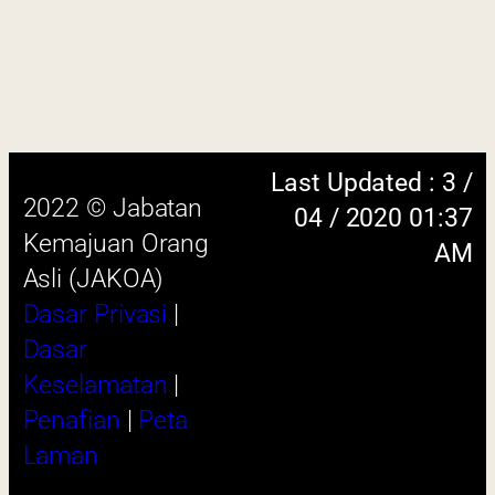
Keselamatan
|
Penafian
|
Peta
Laman
 menggunakan browser versi terkini dengan
skrin beresolusi 1280 x 1024 piksel