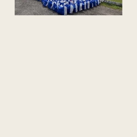
Last Updated : 25
2022 © Jabatan
/ 03 / 2022 12:00
Kemajuan Orang
AM
Asli (JAKOA)
Dasar Privasi
|
Dasar
Keselamatan
|
Penafian
|
Peta
Laman
 menggunakan browser versi terkini dengan
skrin beresolusi 1280 x 1024 piksel