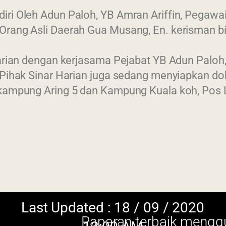
iri Oleh Adun Paloh, YB Amran Ariffin, Pegaw
Orang Asli Daerah Gua Musang, En. kerisman b
 Harian dengan kerjasama Pejabat YB Adun Palo
 Pihak Sinar Harian juga sedang menyiapkan do
 kampung Aring 5 dan Kampung Kuala koh, Pos L
Updated : 18 / 09 / 2020
Paparan terbaik menggunakan browser vers
12:00 AM
skrin beresolusi 1