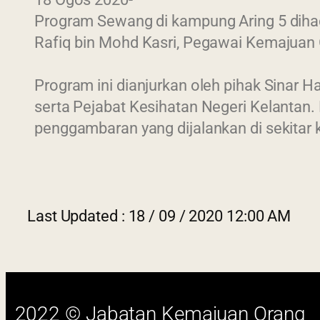
Program Sewang di kampung Aring 5 dihad
Rafiq bin Mohd Kasri, Pegawai Kemajuan 
Program ini dianjurkan oleh pihak Sinar
serta Pejabat Kesihatan Negeri Kelantan.
penggambaran yang dijalankan di sekitar
Last 
2022 © Jabatan Kemajuan Orang
Asli (JAKOA)
Last Updated : 18 / 09 / 2020 12:00 AM
Dasar Privasi
|
Dasar Keselamatan
|
Penafian
|
Peta Laman