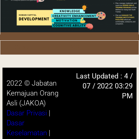
Last Updated : 4 /
2022 © Jabatan
07 / 2022 03:29
Kemajuan Orang
JAKOA's Achievement in 2021
PM
Asli (JAKOA)
Dasar Privasi
|
Dasar
Keselamatan
|
Penafian
|
Peta
Laman
 menggunakan browser versi terkini dengan
skrin beresolusi 1280 x 1024 piksel