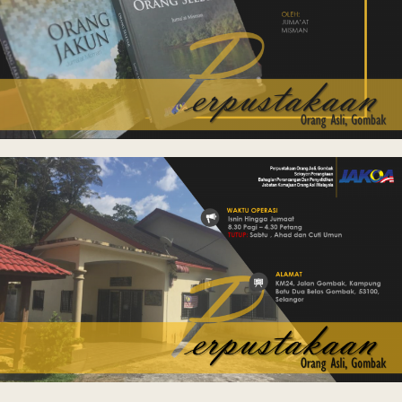
Last Updated : 25
2022 © Jabatan
/ 07 / 2022 04:47
Kemajuan Orang
PM
Asli (JAKOA)
Dasar Privasi
|
Dasar
Keselamatan
|
Penafian
|
Peta
Laman
 menggunakan browser versi terkini dengan
skrin beresolusi 1280 x 1024 piksel