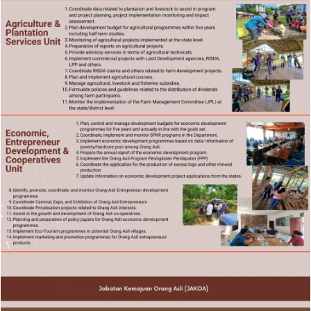
Last Updated : 7 /
2022 © Jabatan
07 / 2022 10:22
Kemajuan Orang
AM
Asli (JAKOA)
Dasar Privasi
|
Dasar
Keselamatan
|