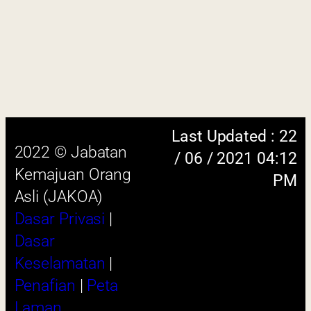
skrin beresolusi 1280 x 1024 piksel