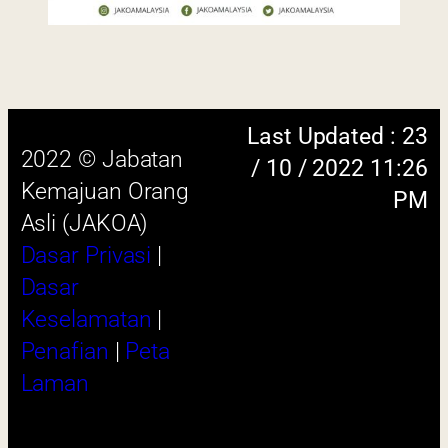
Dasar Privasi
|
Dasar
Keselamatan
|
Penafian
|
Peta
Laman
 menggunakan browser versi terkini dengan
skrin beresolusi 1280 x 1024 piksel