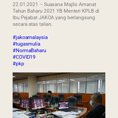
22.01.2021 – Suasana Majlis Amanat
Tahun Baharu 2021 YB Menteri KPLB di
Ibu Pejabat JAKOA yang berlangsung
secara atas talian.
#jakoamalaysia
#tugasmulia
#NormaBaharu
#COVID19
#pkp