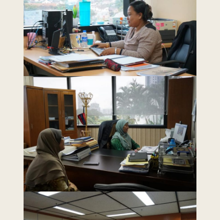
Last Updated : 22
2022 © Jabatan
/ 02 / 2021 12:00
Kemajuan Orang
AM
Asli (JAKOA)
Dasar Privasi
|
Dasar
Keselamatan
|