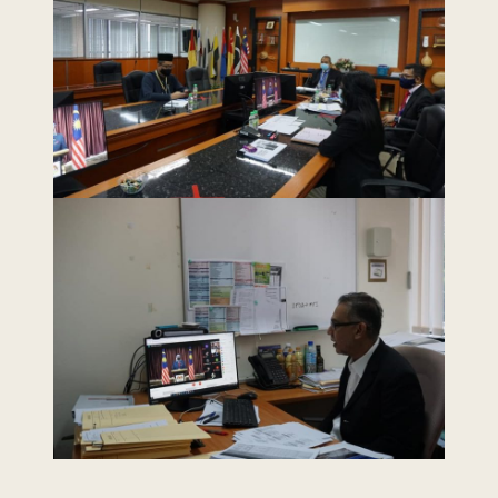
Penafian
|
Peta
Laman
 menggunakan browser versi terkini dengan
skrin beresolusi 1280 x 1024 piksel