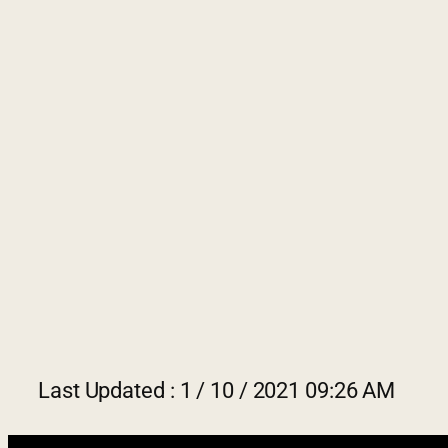
Last 
2022 © Jabatan Kemajuan Orang
Asli (JAKOA)
Dasar Privasi
|
Dasar Keselamatan
|
Penafian
|
Peta Laman
Last Updated : 1 / 10 / 2021 09:26 AM