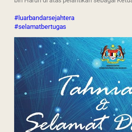
bin Harun di atas pelantikan sebagai Ke
#luarbandarsejahtera
#selamatbertugas