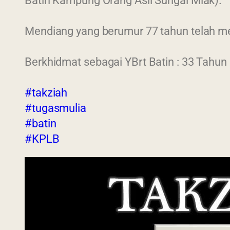
Batin Kampung Orang Asli Sungai Miak).
Mendiang yang berumur 77 tahun telah men
Berkhidmat sebagai YBrt Batin : 33 Tahun
#takziah
#tugasmulia
#batin
#KPLB