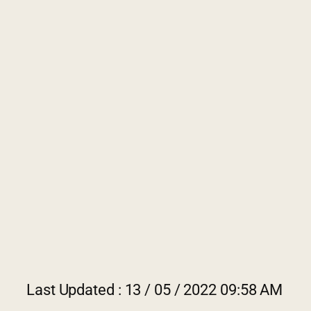
Last 
2022 © Jabatan Kemajuan Orang
Asli (JAKOA)
Dasar Privasi
|
Dasar Keselamatan
|
Penafian
|
Peta Laman
Last Updated : 13 / 05 / 2022 09:58 AM