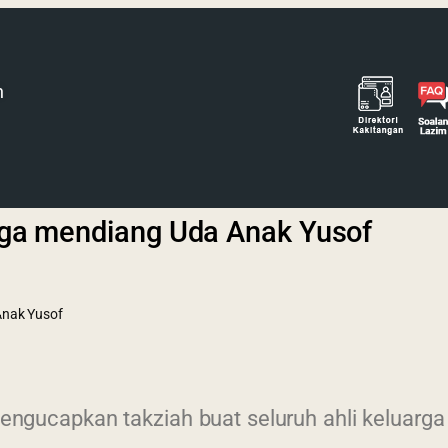
h
arga mendiang Uda Anak Yusof
Anak Yusof
ngucapkan takziah buat seluruh ahli keluarg