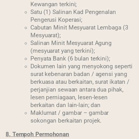
Kewangan terkini;
Satu (1) Salinan Kad Pengenalan
 menggunakan browser versi terkini dengan
Pengerusi Koperasi;
skrin beresolusi 1280 x 1024 piksel
Cabutan Minit Mesyuarat Lembaga (3
Mesyuarat);
Salinan Minit Mesyuarat Agung
(mesyuarat yang terkini);
Penyata Bank (6 bulan terkini);
Dokumen lain yang menyokong seperti
surat kebenaran badan / agensi yang
berkuasa atau berkaitan, surat ikatan /
perjanjian sewaan antara dua pihak,
lesen perniagaan, lesen-lesen
berkaitan dan lain-lain; dan
Maklumat / gambar – gambar
sokongan berkaitan projek.
8. Tempoh Permohonan