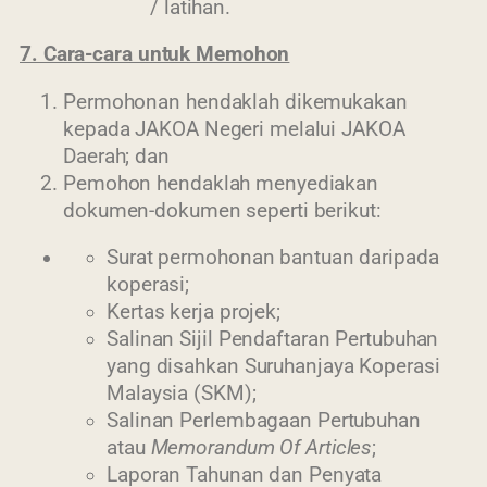
/ latihan.
7. Cara-cara untuk Memohon
Permohonan hendaklah dikemukakan
kepada JAKOA Negeri melalui JAKOA
Daerah; dan
Pemohon hendaklah menyediakan
dokumen-dokumen seperti berikut:
Last Updated : 29
Surat permohonan bantuan daripada
2022 © Jabatan
/ 11 / 2021 01:54
koperasi;
Kemajuan Orang
PM
Kertas kerja projek;
Asli (JAKOA)
Salinan Sijil Pendaftaran Pertubuhan
Dasar Privasi
|
yang disahkan Suruhanjaya Koperasi
Dasar
Malaysia (SKM);
Keselamatan
|
Salinan Perlembagaan Pertubuhan
Penafian
|
Peta
atau
Memorandum Of Articles
;
Laman
Laporan Tahunan dan Penyata