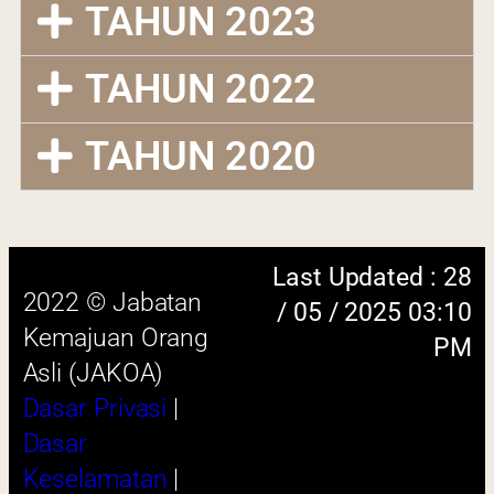
TAHUN 2023
TAHUN 2022
Last Updated : 28
2022 © Jabatan
TAHUN 2020
/ 05 / 2025 03:10
Kemajuan Orang
PM
Asli (JAKOA)
Dasar Privasi
|
Dasar
Keselamatan
|
Penafian
|
Peta
Laman
 menggunakan browser versi terkini dengan
skrin beresolusi 1280 x 1024 piksel